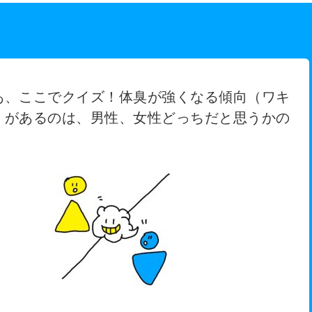
あ、ここでクイズ！体臭が強くなる傾向（ワキ
）があるのは、男性、女性どっちだと思うかの