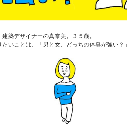
、建築デザイナーの真奈美。３５歳。
りたいことは、「男と女、どっちの体臭が強い？