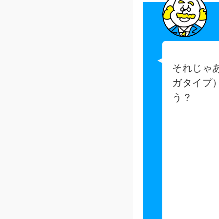
それじゃ
ガタイプ
う？