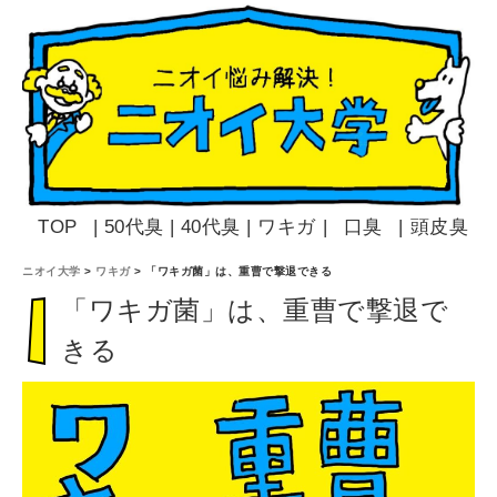
TOP
|
50代臭
|
40代臭
|
ワキガ
|
口臭
|
頭皮臭
ニオイ大学
>
ワキガ
>
「ワキガ菌」は、重曹で撃退できる
「ワキガ菌」は、重曹で撃退で
きる