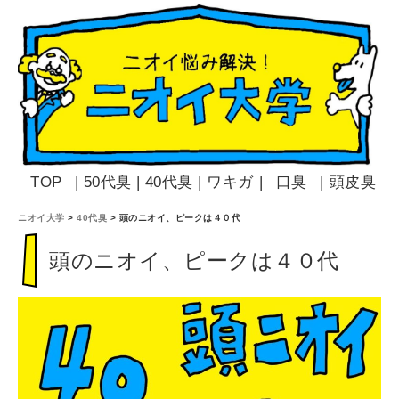
TOP
|
50代臭
|
40代臭
|
ワキガ
|
口臭
|
頭皮臭
ニオイ大学
>
40代臭
>
頭のニオイ、ピークは４０代
頭のニオイ、ピークは４０代